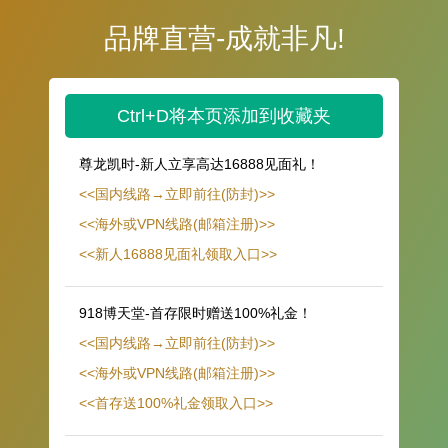
品牌直营-成就非凡!
Ctrl+D将本页添加到收藏夹
尊龙凯时-新人立享高达16888见面礼！
<<国内线路→立即前往(防封)>>
<<海外或VPN线路(邮箱注册)>>
<<新人16888见面礼领取入口>>
918博天堂-首存限时赠送100%礼金！
<<国内线路→立即前往(防封)>>
<<海外或VPN线路(邮箱注册)>>
<<首存送100%礼金领取入口>>