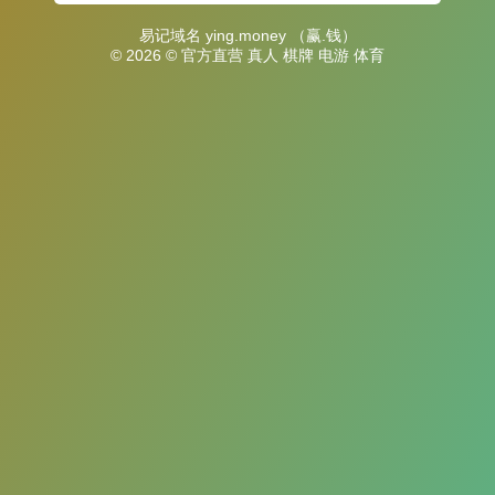
易记域名 ying.money （赢.钱）
© 2026 © 官方直营 真人 棋牌 电游 体育